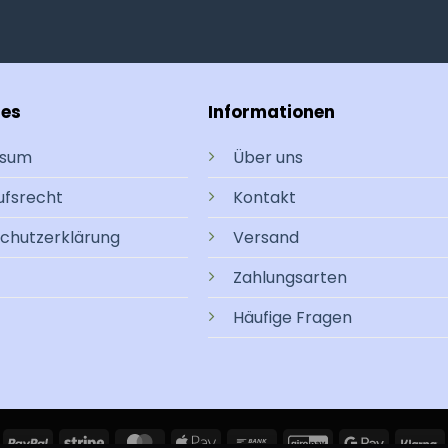
hes
Informationen
ssum
Über uns
ufsrecht
Kontakt
chutzerklärung
Versand
Zahlungsarten
Häufige Fragen
isa
PayPal
Stripe
MasterCard
Apple
Bank
GiroPay
Google
K