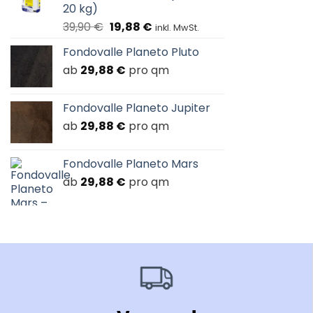
20 kg)
Ursprünglicher
Aktueller
39,90
€
19,88
€
inkl. MwSt.
Preis
Preis
Fondovalle Planeto Pluto
war:
ist:
ab
29,88
39,90 €
€
pro qm
19,88 €.
Fondovalle Planeto Jupiter
ab
29,88
€
pro qm
Fondovalle Planeto Mars
ab
29,88
€
pro qm