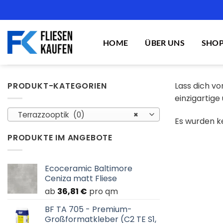
Zum
Inhalt
springen
HOME
ÜBER UNS
SHO
PRODUKT-KATEGORIEN
Lass dich vo
einzigartige 
Terrazzooptik (0)
×
Es wurden k
PRODUKTE IM ANGEBOTE
Ecoceramic Baltimore
Ceniza matt Fliese
ab
36,81
€
pro qm
BF TA 705 - Premium-
Großformatkleber (C2 TE S1,