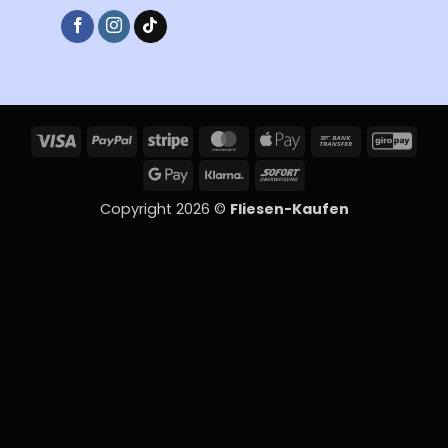
Visa
PayPal
Stripe
MasterCard
Apple
Bank
Giro
Pay
Transfer
Google
Klarna
Sofort
Pay
Copyright 2026 ©
Fliesen-Kaufen